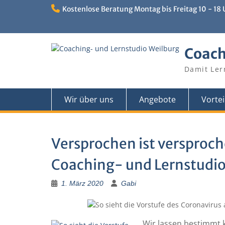
Skip
Kostenlose Beratung Montag bis Freitag 10 - 18
to
content
Coach
Damit Ler
Wir über uns
Angebote
Vortei
Versprochen ist versproch
Coaching- und Lernstudio
1. März 2020
Gabi
„Wir lassen bestimmt 