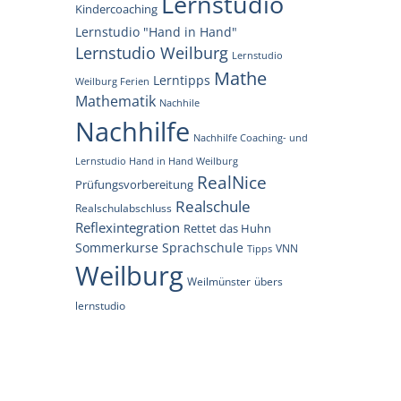
Lernstudio
Kindercoaching
Lernstudio "Hand in Hand"
Lernstudio Weilburg
Lernstudio
Mathe
Lerntipps
Weilburg Ferien
Mathematik
Nachhile
Nachhilfe
Nachhilfe Coaching- und
Lernstudio Hand in Hand Weilburg
RealNice
Prüfungsvorbereitung
Realschule
Realschulabschluss
Reflexintegration
Rettet das Huhn
Sommerkurse
Sprachschule
VNN
Tipps
Weilburg
Weilmünster
übers
lernstudio