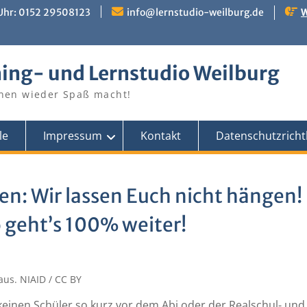
 Uhr: 0152 29508123
info@lernstudio-weilburg.de
W
ing- und Lernstudio Weilburg
nen wieder Spaß macht!
le
Impressum
Kontakt
Datenschutzrichtl
en: Wir lassen Euch nicht hängen!
 geht’s 100% weiter!
keinen Schüler so kurz vor dem Abi oder der Realschul- und