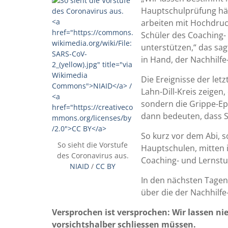
Hauptschulprüfung hä
arbeiten mit Hochdruc
Schüler des Coaching-
unterstützen,“ das sa
in Hand, der Nachhilfe
Die Ereignisse der let
Lahn-Dill-Kreis zeigen
sondern die Grippe-E
dann bedeuten, dass S
So kurz vor dem Abi, 
So sieht die Vorstufe
Hauptschulen, mitten i
des Coronavirus aus.
Coaching- und Lernstu
NIAID
/
CC BY
In den nächsten Tagen
über die der Nachhilf
Versprochen ist versprochen: Wir lassen n
vorsichtshalber schliessen müssen.