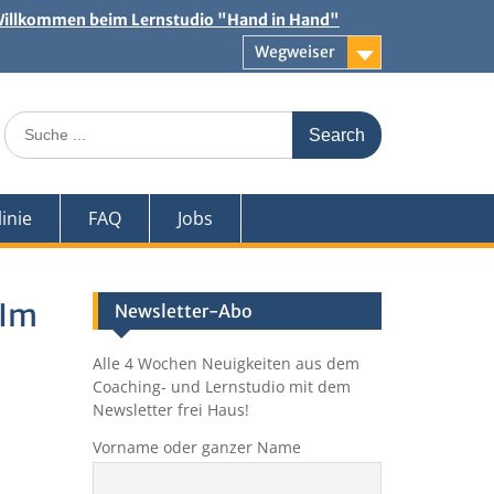
illkommen beim Lernstudio "Hand in Hand"
Wegweiser
Search
for:
inie
FAQ
Jobs
 Im
Newsletter-Abo
Alle 4 Wochen Neuigkeiten aus dem
Coaching- und Lernstudio mit dem
Newsletter frei Haus!
Vorname oder ganzer Name