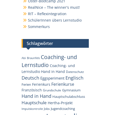
Oster-Bootcamp 2021
RealNice – The winner's must!
RIT – Reflexintegration
SchülerInnen übers Lernstudio
Sommerkurs
Schlagwörter
Coaching- und
Abi
Braunfels
Lernstudio
Coaching- und
Lernstudio Hand in Hand
Datenschutz
Englisch
Deutsch
Eggsperiment
Ferienkurse
Ferienkurs
Ferien
Französisch
Gymnasium
Grundschule
Hand in Hand
Hauptschulabschluss
Hauptschule
Hertha-Projekt
Jugendcoaching
Jobs
Impulskontrolle