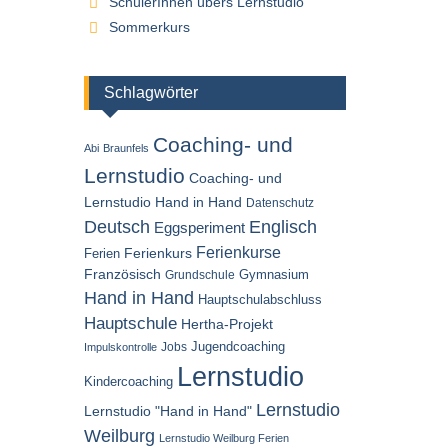
SchülerInnen übers Lernstudio
Sommerkurs
Schlagwörter
Coaching- und
Abi
Braunfels
Lernstudio
Coaching- und
Lernstudio Hand in Hand
Datenschutz
Englisch
Deutsch
Eggsperiment
Ferienkurse
Ferien
Ferienkurs
Französisch
Gymnasium
Grundschule
Hand in Hand
Hauptschulabschluss
Hauptschule
Hertha-Projekt
Jugendcoaching
Jobs
Impulskontrolle
Lernstudio
Kindercoaching
Lernstudio
Lernstudio "Hand in Hand"
Weilburg
Lernstudio Weilburg Ferien