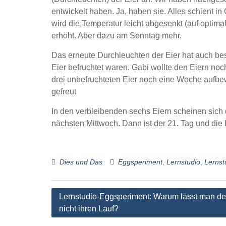
entwickelt haben. Ja, haben sie. Alles schient i
wird die Temperatur leicht abgesenkt (auf optimal
erhöht. Aber dazu am Sonntag mehr.
Das erneute Durchleuchten der Eier hat auch bes
Eier befruchtet waren. Gabi wollte den Eiern no
drei unbefruchteten Eier noch eine Woche aufbew
gefreut
In den verbleibenden sechs Eiern scheinen sich 
nächsten Mittwoch. Dann ist der 21. Tag und di
Dies und Das
Eggsperiment
,
Lernstudio
,
Lernst
Beitragsnavigation
Lernstudio-Eggsperiment: Warum lässt man de
nicht ihren Lauf?