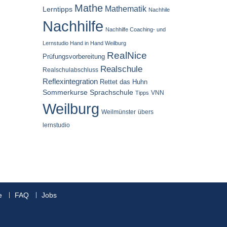
Mathe
Mathematik
Lerntipps
Nachhile
Nachhilfe
Nachhilfe Coaching- und
Lernstudio Hand in Hand Weilburg
RealNice
Prüfungsvorbereitung
Realschule
Realschulabschluss
Reflexintegration
Rettet das Huhn
Sommerkurse
Sprachschule
VNN
Tipps
Weilburg
Weilmünster
übers
lernstudio
e
FAQ
Jobs