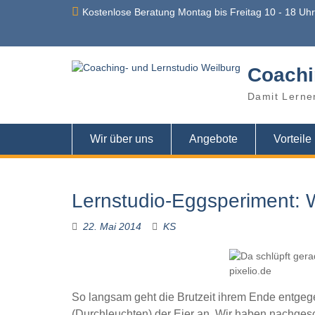
Skip
Kostenlose Beratung Montag bis Freitag 10 - 18 Uh
to
content
Coachi
Damit Lerne
Wir über uns
Angebote
Vorteile
Lernstudio-Eggsperiment: 
22. Mai 2014
KS
So langsam geht die Brutzeit ihrem Ende entgeg
(Durchleuchten) der Eier an. Wir haben nachgesc