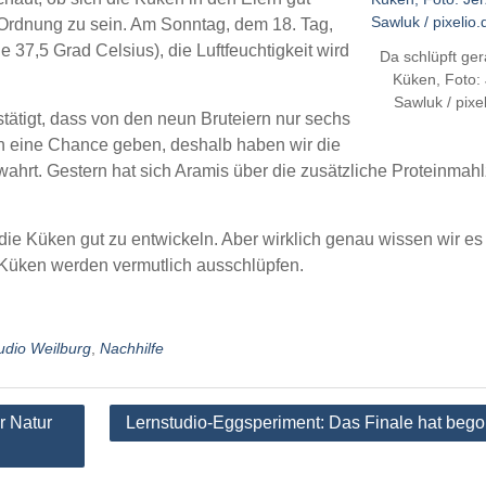
n Ordnung zu sein. Am Sonntag, dem 18. Tag,
e 37,5 Grad Celsius), die Luftfeuchtigkeit wird
Da schlüpft ger
Küken, Foto: 
Sawluk / pixe
tätigt, dass von den neun Bruteiern nur sechs
ch eine Chance geben, deshalb haben wir die
ahrt. Gestern hat sich Aramis über die zusätzliche Proteinmahl
die Küken gut zu entwickeln. Aber wirklich genau wissen wir es
e Küken werden vermutlich ausschlüpfen.
udio Weilburg
,
Nachhilfe
r Natur
Lernstudio-Eggsperiment: Das Finale hat beg