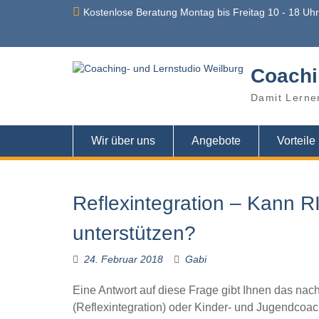
Skip
Kostenlose Beratung Montag bis Freitag 10 - 18 Uh
to
content
Coachi
Damit Lerne
Wir über uns
Angebote
Vorteile
Reflexintegration – Kann R
unterstützen?
24. Februar 2018
Gabi
Eine Antwort auf diese Frage gibt Ihnen das na
(Reflexintegration) oder Kinder- und Jugendcoa