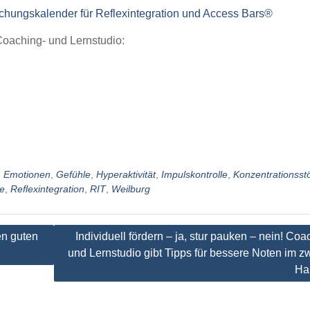
chungskalender für Reflexintegration und Access Bars®
Coaching- und Lernstudio:
,
Emotionen
,
Gefühle
,
Hyperaktivität
,
Impulskontrolle
,
Konzentrationsst
e
,
Reflexintegration
,
RIT
,
Weilburg
en guten
Individuell fördern – ja, stur pauken – nein! Coa
und Lernstudio gibt Tipps für bessere Noten im z
Ha