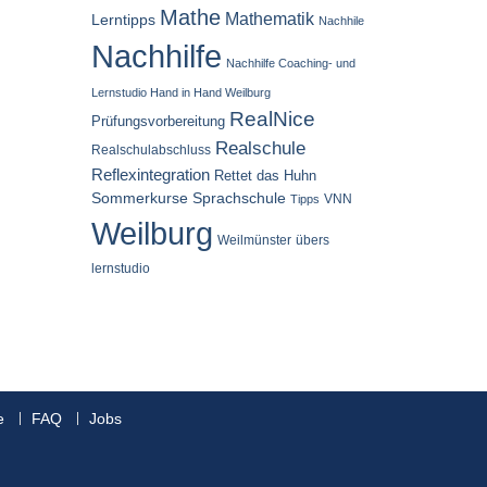
Mathe
Mathematik
Lerntipps
Nachhile
Nachhilfe
Nachhilfe Coaching- und
Lernstudio Hand in Hand Weilburg
RealNice
Prüfungsvorbereitung
Realschule
Realschulabschluss
Reflexintegration
Rettet das Huhn
Sommerkurse
Sprachschule
VNN
Tipps
Weilburg
Weilmünster
übers
lernstudio
e
FAQ
Jobs