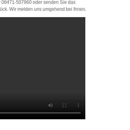
er 06471-507960 oder senden Sie das
rück. Wir melden uns umgehend bei Ihnen.