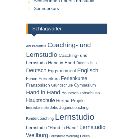
SchülerInnen übers Lernstudio
Sommerkurs
Schlagwörter
Coaching- und
Abi
Braunfels
Lernstudio
Coaching- und
Lernstudio Hand in Hand
Datenschutz
Englisch
Deutsch
Eggsperiment
Ferienkurse
Ferien
Ferienkurs
Französisch
Gymnasium
Grundschule
Hand in Hand
Hauptschulabschluss
Hauptschule
Hertha-Projekt
Jugendcoaching
Jobs
Impulskontrolle
Lernstudio
Kindercoaching
Lernstudio
Lernstudio "Hand in Hand"
Weilburg
Lernstudio Weilburg Ferien