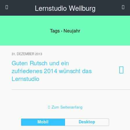
Lernstudio Weilburg
Tags › Neujahr
31. DEZEMBER 2013
Guten Rutsch und ein
zufriedenes 2014 wünscht das
Lernstudio
Zum Seitenanfang
Mobil
Desktop