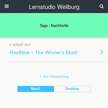
Lernstudio Weilburg
Tags › Nachholfe
8. AUGUST 2019
RealNice – The Winner’s Must!
Zum Seitenanfang
Mobil
Desktop