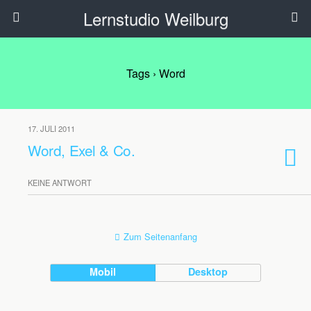
Lernstudio Weilburg
Tags › Word
17. JULI 2011
Word, Exel & Co.
KEINE ANTWORT
Zum Seitenanfang
Mobil
Desktop