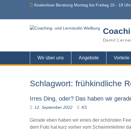
Skip
Kostenlose Beratung Montag bis Freitag 10 - 18 Uh
to
content
Coachi
Damit Lerne
Wir über uns
Angebote
Vorteile
Schlagwort:
frühkindliche R
Irres Ding, oder? Das haben wir gerade
12. September 2022
KS
Gerade eben haben wir eines der schönsten Feed
dem Foto hat kurz vorher vom Schwimmlehrer das