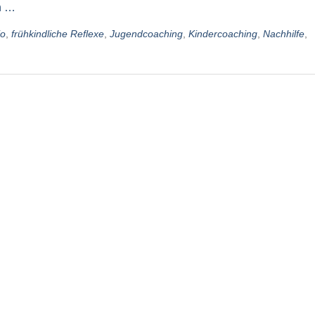
n …
io
,
frühkindliche Reflexe
,
Jugendcoaching
,
Kindercoaching
,
Nachhilfe
,