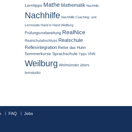
Mathe
Mathematik
Lerntipps
Nachhile
Nachhilfe
Nachhilfe Coaching- und
Lernstudio Hand in Hand Weilburg
RealNice
Prüfungsvorbereitung
Realschule
Realschulabschluss
Reflexintegration
Rettet das Huhn
Sommerkurse
Sprachschule
VNN
Tipps
Weilburg
Weilmünster
übers
lernstudio
e
FAQ
Jobs