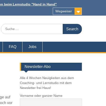
n beim Lernstudio "Hand in Hand"
Wegweiser
Search
for:
FAQ
Jobs
Newsletter-Abo
Alle 4 Wochen Neuigkeiten aus dem
Coaching- und Lernstudio mit dem
Newsletter frei Haus!
Vorname oder ganzer Name
ge auf
noch vor