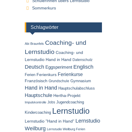
SchülerInnen übers Lernstudio
Sommerkurs
Schlagwörter
Coaching- und
Abi
Braunfels
Lernstudio
Coaching- und
Lernstudio Hand in Hand
Datenschutz
Englisch
Deutsch
Eggsperiment
Ferienkurse
Ferien
Ferienkurs
Französisch
Gymnasium
Grundschule
Hand in Hand
Hauptschulabschluss
Hauptschule
Hertha-Projekt
Jugendcoaching
Jobs
Impulskontrolle
Lernstudio
Kindercoaching
Lernstudio
Lernstudio "Hand in Hand"
Weilburg
Lernstudio Weilburg Ferien