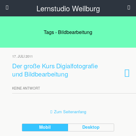
Lernstudio Weilburg
Tags › Bildbearbeitung
17. JULI 2011
Der große Kurs Digialfotografie
und Bildbearbeitung
KEINE ANTWORT
Zum Seitenanfang
Mobil
Desktop