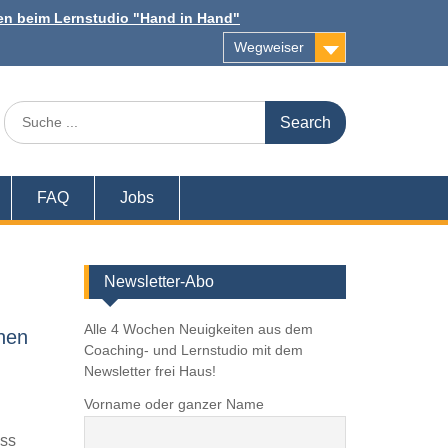
n beim Lernstudio "Hand in Hand"
Wegweiser
Search
for:
FAQ
Jobs
Newsletter-Abo
Alle 4 Wochen Neuigkeiten aus dem
hen
Coaching- und Lernstudio mit dem
Newsletter frei Haus!
Vorname oder ganzer Name
ess