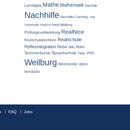
Mathe
Mathematik
Lerntipps
Nachhile
Nachhilfe
Nachhilfe Coaching- und
Lernstudio Hand in Hand Weilburg
RealNice
Prüfungsvorbereitung
Realschule
Realschulabschluss
Reflexintegration
Rettet das Huhn
Sommerkurse
Sprachschule
VNN
Tipps
Weilburg
Weilmünster
übers
lernstudio
e
FAQ
Jobs