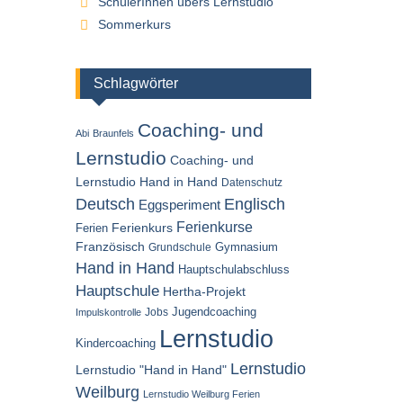
SchülerInnen übers Lernstudio
Sommerkurs
Schlagwörter
Coaching- und
Abi
Braunfels
Lernstudio
Coaching- und
Lernstudio Hand in Hand
Datenschutz
Englisch
Deutsch
Eggsperiment
Ferienkurse
Ferien
Ferienkurs
Französisch
Gymnasium
Grundschule
Hand in Hand
Hauptschulabschluss
Hauptschule
Hertha-Projekt
Jugendcoaching
Jobs
Impulskontrolle
Lernstudio
Kindercoaching
Lernstudio
Lernstudio "Hand in Hand"
Weilburg
Lernstudio Weilburg Ferien