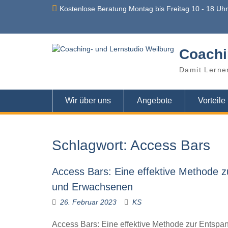
Skip
Kostenlose Beratung Montag bis Freitag 10 - 18 Uh
to
content
Coachi
Damit Lerne
Wir über uns
Angebote
Vorteile
Schlagwort:
Access Bars
Access Bars: Eine effektive Methode z
und Erwachsenen
26. Februar 2023
KS
Access Bars: Eine effektive Methode zur Entspa