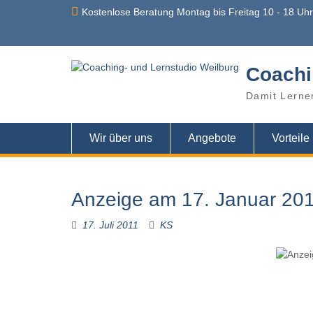
Skip
Kostenlose Beratung Montag bis Freitag 10 - 18 Uh
to
content
Coachi
Damit Lerne
Wir über uns
Angebote
Vorteile
Anzeige am 17. Januar 20
17. Juli 2011
KS