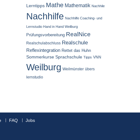
Mathe
Mathematik
Lerntipps
Nachhile
Nachhilfe
Nachhilfe Coaching- und
Lernstudio Hand in Hand Weilburg
RealNice
Prüfungsvorbereitung
Realschule
Realschulabschluss
Reflexintegration
Rettet das Huhn
Sommerkurse
Sprachschule
VNN
Tipps
Weilburg
Weilmünster
übers
lernstudio
e
FAQ
Jobs