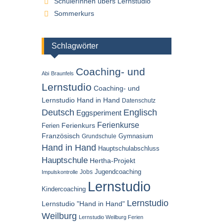
SchülerInnen übers Lernstudio
Sommerkurs
Schlagwörter
Coaching- und
Abi
Braunfels
Lernstudio
Coaching- und
Lernstudio Hand in Hand
Datenschutz
Englisch
Deutsch
Eggsperiment
Ferienkurse
Ferien
Ferienkurs
Französisch
Gymnasium
Grundschule
Hand in Hand
Hauptschulabschluss
Hauptschule
Hertha-Projekt
Jugendcoaching
Jobs
Impulskontrolle
Lernstudio
Kindercoaching
Lernstudio
Lernstudio "Hand in Hand"
Weilburg
Lernstudio Weilburg Ferien