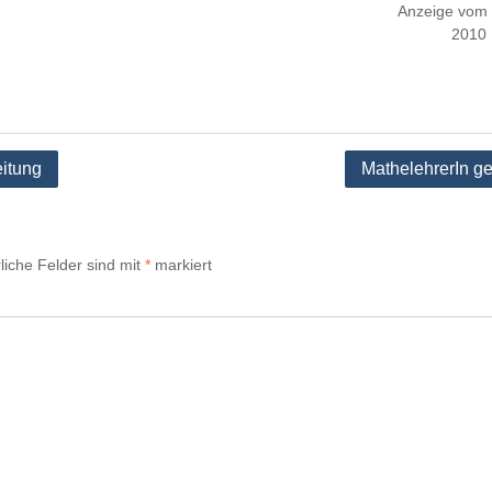
Anzeige vom
2010
eitung
MathelehrerIn g
liche Felder sind mit
*
markiert