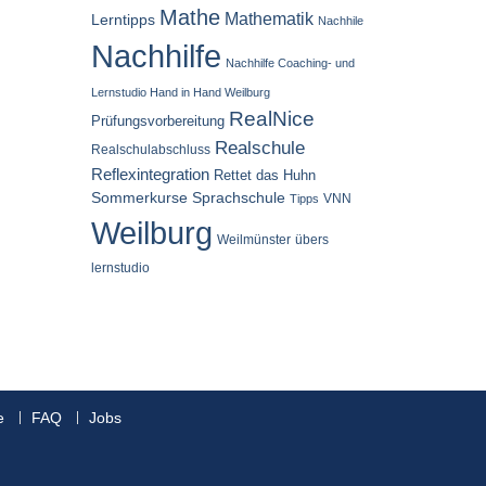
Mathe
Mathematik
Lerntipps
Nachhile
Nachhilfe
Nachhilfe Coaching- und
Lernstudio Hand in Hand Weilburg
RealNice
Prüfungsvorbereitung
Realschule
Realschulabschluss
Reflexintegration
Rettet das Huhn
Sommerkurse
Sprachschule
VNN
Tipps
Weilburg
Weilmünster
übers
lernstudio
e
FAQ
Jobs