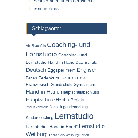
SchülerInnen übers Lernstudio
Sommerkurs
Schlagwörter
Coaching- und
Abi
Braunfels
Lernstudio
Coaching- und
Lernstudio Hand in Hand
Datenschutz
Englisch
Deutsch
Eggsperiment
Ferienkurse
Ferien
Ferienkurs
Französisch
Gymnasium
Grundschule
Hand in Hand
Hauptschulabschluss
Hauptschule
Hertha-Projekt
Jugendcoaching
Jobs
Impulskontrolle
Lernstudio
Kindercoaching
Lernstudio
Lernstudio "Hand in Hand"
Weilburg
Lernstudio Weilburg Ferien