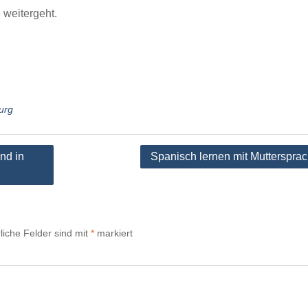
 weitergeht.
urg
nd in
Spanisch lernen mit Muttersprac
liche Felder sind mit
*
markiert